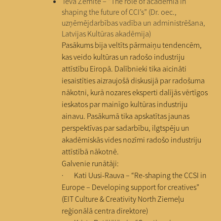
Ieva Zemīte – “The role of academia in
shaping the future of CCI’s” (Dr. oec.,
uzņēmējdarbības vadība un administrēšana,
Latvijas Kultūras akadēmija)
Pasākums bija veltīts pārmaiņu tendencēm,
kas veido kultūras un radošo industriju
attīstību Eiropā. Dalībnieki tika aicināti
iesaistīties aizraujošā diskusijā par radošuma
nākotni, kurā nozares eksperti dalījās vērtīgos
ieskatos par mainīgo kultūras industriju
ainavu. Pasākumā tika apskatītas jaunas
perspektīvas par sadarbību, ilgtspēju un
akadēmiskās vides nozīmi radošo industriju
attīstībā nākotnē.
Galvenie runātāji:
· Kati Uusi-Rauva – “Re-shaping the CCSI in
Europe – Developing support for creatives”
(EIT Culture & Creativity North Ziemeļu
reģionālā centra direktore)