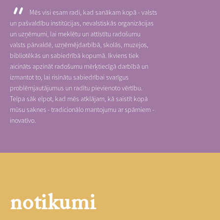
Mēs visi esam radi, kad sanākam kopā - valsts
un pašvaldību institūcijas, nevalstiskās organizācijas
un uzņēmumi, lai meklētu un attīstītu radošumu
valsts pārvaldē, uzņēmējdarbībā, skolās, muzejos,
bibliotēkās un sabiedrībā kopumā. Ikviens tiek
aicināts apzināt radošumu mērķtiecīgā darbībā un
izmantot to, lai risinātu sabiedrībai svarīgus
problēmjautājumus un radītu pievienoto vērtību.
Telpa sāk elpot, kad mēs atklājam, kā saistīt kopā
mūsu saknes - tradicionālo mantojumu ar spārniem -
inovatīvo.
notikumi