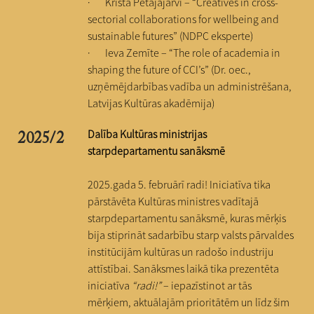
· Krista Petäjäjärvi – “Creatives in cross-
sectorial collaborations for wellbeing and
sustainable futures” (NDPC eksperte)
· Ieva Zemīte – “The role of academia in
shaping the future of CCI’s” (Dr. oec.,
uzņēmējdarbības vadība un administrēšana,
Latvijas Kultūras akadēmija)
Dalība Kultūras ministrijas
2025/2
starpdepartamentu sanāksmē
2025.gada 5. februārī radi! Iniciatīva tika
pārstāvēta Kultūras ministres vadītajā
starpdepartamentu sanāksmē, kuras mērķis
bija stiprināt sadarbību starp valsts pārvaldes
institūcijām kultūras un radošo industriju
attīstībai. Sanāksmes laikā tika prezentēta
iniciatīva
“radi!”
– iepazīstinot ar tās
mērķiem, aktuālajām prioritātēm un līdz šim