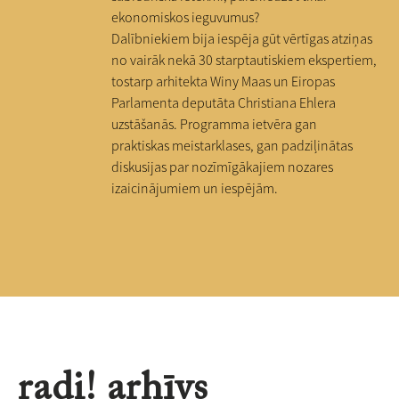
ekonomiskos ieguvumus?
Dalībniekiem bija iespēja gūt vērtīgas atziņas
no vairāk nekā 30 starptautiskiem ekspertiem,
tostarp arhitekta Winy Maas un Eiropas
Parlamenta deputāta Christiana Ehlera
uzstāšanās. Programma ietvēra gan
praktiskas meistarklases, gan padziļinātas
diskusijas par nozīmīgākajiem nozares
izaicinājumiem un iespējām.
radi! arhīvs