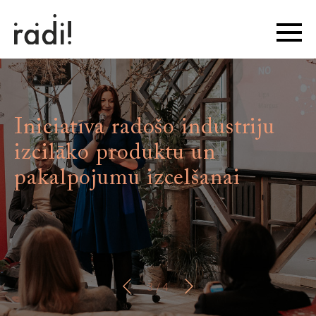
Iniciatīva radošo industriju
izcilāko produktu un
pakalpojumu izcelšanai
3
/ 4