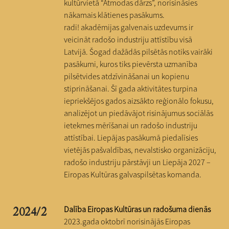
kultūrvietā “Atmodas dārzs”, norisināsies
nākamais klātienes pasākums.
radi! akadēmijas galvenais uzdevums ir
veicināt radošo industriju attīstību visā
Latvijā. Šogad dažādās pilsētās notiks vairāki
pasākumi, kuros tiks pievērsta uzmanība
pilsētvides atdzīvināšanai un kopienu
stiprināšanai. Šī gada aktivitātes turpina
iepriekšējos gados aizsākto reģionālo fokusu,
analizējot un piedāvājot risinājumus sociālās
ietekmes mērīšanai un radošo industriju
attīstībai. Liepājas pasākumā piedalīsies
vietējās pašvaldības, nevalstisko organizāciju,
radošo industriju pārstāvji un Liepāja 2027 –
Eiropas Kultūras galvaspilsētas komanda.
Dalība Eiropas Kultūras un radošuma dienās
2024/2
2023.gada oktobrī norisinājās Eiropas