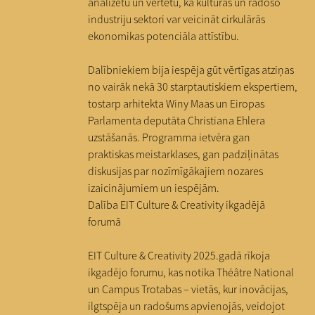
analizētu un vērtētu, kā kultūras un radošo
industriju sektori var veicināt cirkulārās
ekonomikas potenciāla attīstību.
Dalībniekiem bija iespēja gūt vērtīgas atziņas
no vairāk nekā 30 starptautiskiem ekspertiem,
tostarp arhitekta Winy Maas un Eiropas
Parlamenta deputāta Christiana Ehlera
uzstāšanās. Programma ietvēra gan
praktiskas meistarklases, gan padziļinātas
diskusijas par nozīmīgākajiem nozares
izaicinājumiem un iespējām.
Dalība EIT Culture & Creativity ikgadējā
forumā
EIT Culture & Creativity 2025.gadā rīkoja
ikgadējo forumu, kas notika Théâtre National
un Campus Trotabas – vietās, kur inovācijas,
ilgtspēja un radošums apvienojās, veidojot