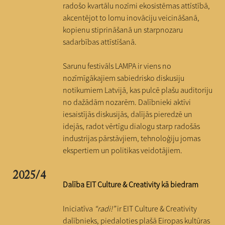
radošo kvartālu nozīmi ekosistēmas attīstībā,
akcentējot to lomu inovāciju veicināšanā,
kopienu stiprināšanā un starpnozaru
sadarbības attīstīšanā.
Sarunu festivāls LAMPA ir viens no
nozīmīgākajiem sabiedrisko diskusiju
notikumiem Latvijā, kas pulcē plašu auditoriju
no dažādām nozarēm. Dalībnieki aktīvi
iesaistījās diskusijās, dalījās pieredzē un
idejās, radot vērtīgu dialogu starp radošās
industrijas pārstāvjiem, tehnoloģiju jomas
ekspertiem un politikas veidotājiem.
2025/4
Dalība EIT Culture & Creativity kā biedram
Iniciatīva
“radi!”
ir EIT Culture & Creativity
dalībnieks, piedaloties plašā Eiropas kultūras