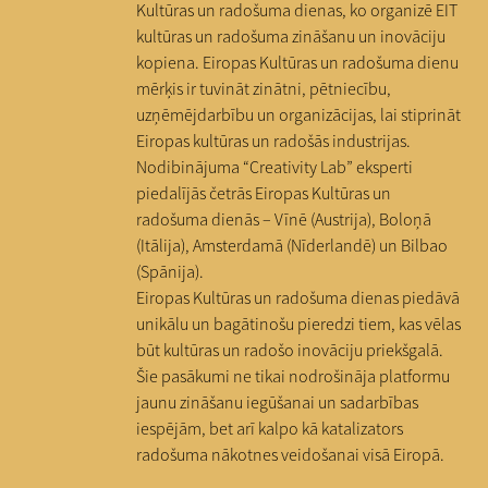
Kultūras un radošuma dienas, ko organizē EIT
kultūras un radošuma zināšanu un inovāciju
kopiena. Eiropas Kultūras un radošuma dienu
mērķis ir tuvināt zinātni, pētniecību,
uzņēmējdarbību un organizācijas, lai stiprināt
Eiropas kultūras un radošās industrijas.
Nodibinājuma “Creativity Lab” eksperti
piedalījās četrās Eiropas Kultūras un
radošuma dienās – Vīnē (Austrija), Boloņā
(Itālija), Amsterdamā (Nīderlandē) un Bilbao
(Spānija).
Eiropas Kultūras un radošuma dienas piedāvā
unikālu un bagātinošu pieredzi tiem, kas vēlas
būt kultūras un radošo inovāciju priekšgalā.
Šie pasākumi ne tikai nodrošināja platformu
jaunu zināšanu iegūšanai un sadarbības
iespējām, bet arī kalpo kā katalizators
radošuma nākotnes veidošanai visā Eiropā.