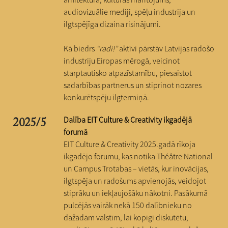
audiovizuālie mediji, spēļu industrija un
ilgtspējīga dizaina risinājumi.
Kā biedrs
“radi!”
aktīvi pārstāv Latvijas radošo
industriju Eiropas mērogā, veicinot
starptautisko atpazīstamību, piesaistot
sadarbības partnerus un stiprinot nozares
konkurētspēju ilgtermiņā.
Dalība EIT Culture & Creativity ikgadējā
2025/5
forumā
EIT Culture & Creativity 2025.gadā rīkoja
ikgadējo forumu, kas notika Théâtre National
un Campus Trotabas – vietās, kur inovācijas,
ilgtspēja un radošums apvienojās, veidojot
stiprāku un iekļaujošāku nākotni. Pasākumā
pulcējās vairāk nekā 150 dalībnieku no
dažādām valstīm, lai kopīgi diskutētu,