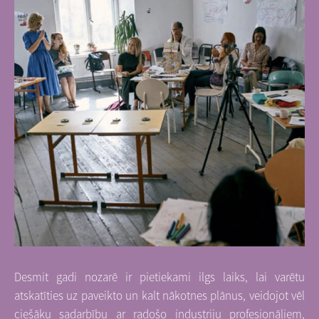
Desmit gadi nozarē ir pietiekami ilgs laiks, lai varētu
atskatīties uz paveikto un kalt nākotnes plānus, veidojot vēl
ciešāku sadarbību ar radošo industriju profesionāļiem,