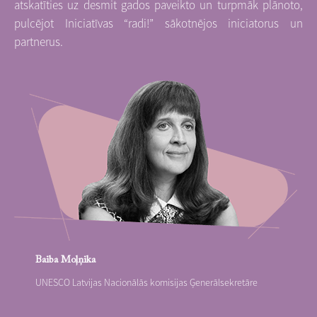
atskatīties uz desmit gados paveikto un turpmāk plānoto,
pulcējot Iniciatīvas “radi!” sākotnējos iniciatorus un
partnerus.
Baiba Moļņika
UNESCO Latvijas Nacionālās komisijas Ģenerālsekretāre