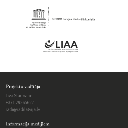
Projektu vadītāja
Līva Stūrmane
+371 29265627
​radi@radilatvija.lv
Informācija medijiem