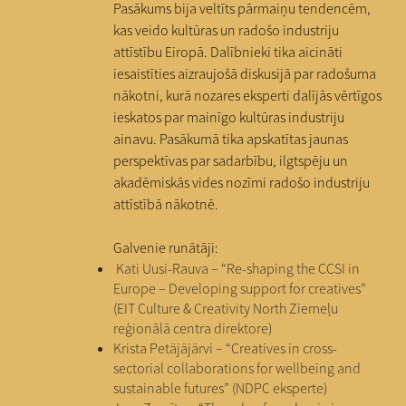
Pasākums bija veltīts pārmaiņu tendencēm,
kas veido kultūras un radošo industriju
attīstību Eiropā. Dalībnieki tika aicināti
iesaistīties aizraujošā diskusijā par radošuma
nākotni, kurā nozares eksperti dalījās vērtīgos
ieskatos par mainīgo kultūras industriju
ainavu. Pasākumā tika apskatītas jaunas
perspektīvas par sadarbību, ilgtspēju un
akadēmiskās vides nozīmi radošo industriju
attīstībā nākotnē.
Galvenie runātāji:
Kati Uusi-Rauva – “Re-shaping the CCSI in
Europe – Developing support for creatives”
(EIT Culture & Creativity North Ziemeļu
reģionālā centra direktore)
Krista Petäjäjärvi – “Creatives in cross-
sectorial collaborations for wellbeing and
sustainable futures” (NDPC eksperte)