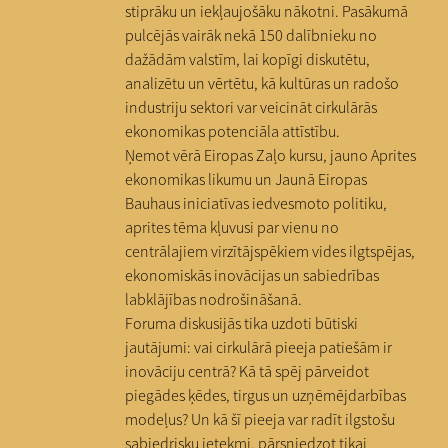
stiprāku un iekļaujošāku nākotni. Pasākumā
pulcējās vairāk nekā 150 dalībnieku no
dažādām valstīm, lai kopīgi diskutētu,
analizētu un vērtētu, kā kultūras un radošo
industriju sektori var veicināt cirkulārās
ekonomikas potenciāla attīstību.
Ņemot vērā Eiropas Zaļo kursu, jauno Aprites
ekonomikas likumu un Jaunā Eiropas
Bauhaus iniciatīvas iedvesmoto politiku,
aprites tēma kļuvusi par vienu no
centrālajiem virzītājspēkiem vides ilgtspējas,
ekonomiskās inovācijas un sabiedrības
labklājības nodrošināšanā.
Foruma diskusijās tika uzdoti būtiski
jautājumi: vai cirkulārā pieeja patiešām ir
inovāciju centrā? Kā tā spēj pārveidot
piegādes ķēdes, tirgus un uzņēmējdarbības
modeļus? Un kā šī pieeja var radīt ilgstošu
sabiedrisku ietekmi, pārsniedzot tikai