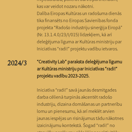
kas var veidot nozaru nākotni.
Dalība Eiropas Kultūras un radošuma dienās
tika finansēts no Eiropas Savienības fonda
projekta “Radošo industriju sinerģija Eiropā”
(Nr. 13.1.4.0/23/I/015) līdzekļiem, kā arī
deleģējuma līguma ar Kultūras ministriju par
Iniciatīvas “radi!” projektu vadību ietvaros.
“Creativity Lab” paraksta deleģējuma līgumu
2024/3
ar Kultūras ministriju par Iniciatīvas “radi!”
projektu vadību 2023-2025.
Iniciatīva “radi!” savā jaunās desmitgades
darba cēlienā turpinās akcentēt radošo
industriju, dizaina domāšanas un partnerību
lomu un pienesumu, kā arī meklēt arvien
jaunas iespējas un risinājumus tādu nākotnes
izaicinājumu kontekstā. Šogad “radi!” no