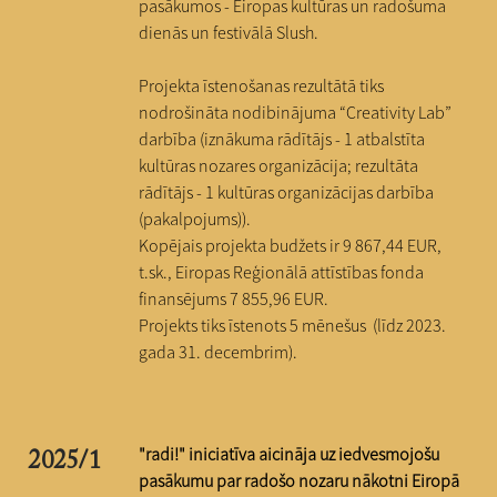
pasākumos - Eiropas kultūras un radošuma
dienās un festivālā Slush.
Projekta īstenošanas rezultātā tiks
nodrošināta nodibinājuma “Creativity Lab”
darbība (iznākuma rādītājs - 1 atbalstīta
kultūras nozares organizācija; rezultāta
rādītājs - 1 kultūras organizācijas darbība
(pakalpojums)).
Kopējais projekta budžets ir 9 867,44 EUR,
t.sk
., Eiropas Reģionālā attīstības fonda
finansējums 7 855,96 EUR.
Projekts tiks īstenots 5 mēnešus (līdz 2023.
gada 31. decembrim).
"radi!" iniciatīva a
icināja uz iedvesmojošu
2025/1
pasākumu par radošo nozaru nākotni Eiropā