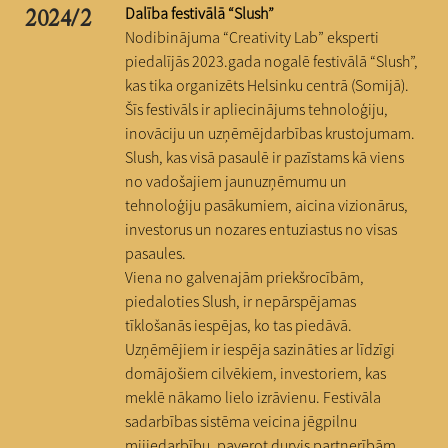
Dalība festivālā “Slush”
2024/2
Nodibinājuma “Creativity Lab” eksperti
piedalījās 2023.gada nogalē festivālā “Slush”,
kas tika organizēts Helsinku centrā (Somijā).
Šīs festivāls ir apliecinājums tehnoloģiju,
inovāciju un uzņēmējdarbības krustojumam.
Slush, kas visā pasaulē ir pazīstams kā viens
no vadošajiem jaunuzņēmumu un
tehnoloģiju pasākumiem, aicina vizionārus,
investorus un nozares entuziastus no visas
pasaules.
Viena no galvenajām priekšrocībām,
piedaloties Slush, ir nepārspējamas
tīklošanās iespējas, ko tas piedāvā.
Uzņēmējiem ir iespēja sazināties ar līdzīgi
domājošiem cilvēkiem, investoriem, kas
meklē nākamo lielo izrāvienu. Festivāla
sadarbības sistēma veicina jēgpilnu
mijiedarbību, paverot durvis partnerībām,