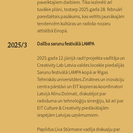
paveiktajiem darbiem. Tika iezīmēti arī
tuvākie plāni, tostarp 2025.gada 28. februārī
paredzētais pasākums, kas veltīts jaunākajām
tendencēm kultūras un radošo nozaru
attīstībā Eiropā.
Dalība sarunu festivālā LAMPA
2025/3
2025.gada 12.jūnijā
radi!
projekta vadītāja un
Creativity Lab Latvia valdes locekle piedalījās
Sarunu festivālā LAMPA kopā ar Rīgas
Tehniskās universitātes Zinātnes un inovāciju
centra pārstāvi un EIT kopienas koordinatori
Latvijā Alīnu Dolmati, diskutējot par
radošuma un tehnoloģiju sinerģiju, kā arī par
EIT Culture & Creativity piedāvātajām
iespējām Latvijas uzņēmumiem.
Papildus Līva Stūrmane vadīja diskusiju par