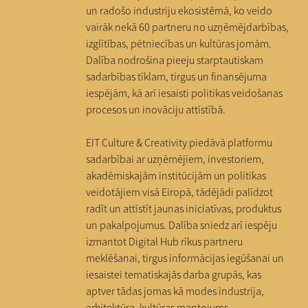
un radošo industriju ekosistēmā, ko veido
vairāk nekā 60 partneru no uzņēmējdarbības,
izglītības, pētniecības un kultūras jomām.
Dalība nodrošina pieeju starptautiskam
sadarbības tīklam, tirgus un finansējuma
iespējām, kā arī iesaisti politikas veidošanas
procesos un inovāciju attīstībā.
EIT Culture & Creativity piedāvā platformu
sadarbībai ar uzņēmējiem, investoriem,
akadēmiskajām institūcijām un politikas
veidotājiem visā Eiropā, tādējādi palīdzot
radīt un attīstīt jaunas iniciatīvas, produktus
un pakalpojumus. Dalība sniedz arī iespēju
izmantot Digital Hub rīkus partneru
meklēšanai, tirgus informācijas iegūšanai un
iesaistei tematiskajās darba grupās, kas
aptver tādas jomas kā modes industrija,
arhitektūra, kultūras mantojums,