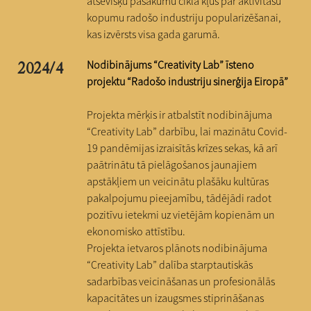
atsevišķu pasākumu cikla kļūs par aktivitāšu
kopumu radošo industriju popularizēšanai,
kas izvērsts visa gada garumā.
Nodibinājums “Creativity Lab” īsteno
2024/4
projektu “Radošo industriju sinerģija Eiropā”​
Projekta mērķis ir atbalstīt nodibinājuma
“Creativity Lab” darbību, lai mazinātu Covid-
19 pandēmijas izraisītās krīzes sekas, kā arī
paātrinātu tā pielāgošanos jaunajiem
apstākļiem un veicinātu plašāku kultūras
pakalpojumu pieejamību, tādējādi radot
pozitīvu ietekmi uz vietējām kopienām un
ekonomisko attīstību.
Projekta ietvaros plānots nodibinājuma
“Creativity Lab” dalība starptautiskās
sadarbības veicināšanas un profesionālās
kapacitātes un izaugsmes stiprināšanas