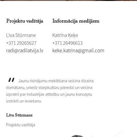
Projektu vadītāja
Informācija medijiem
Līva Stūrmane
Katrīna Ķeķe
+371 29265627
+371 26496613
​radi@radilatvija.lv
​​keke.katrina@gmail.com
Jaunu risinājumu meklēšana veicina dizaina
domāšanu, sniedz starpkultūru pieredzi un veicina
izpratni par industrijas attīstību un jaunu konceptu
izstrādi un ieviešanu.
Līva Stūrmane
Projektu vadītāja