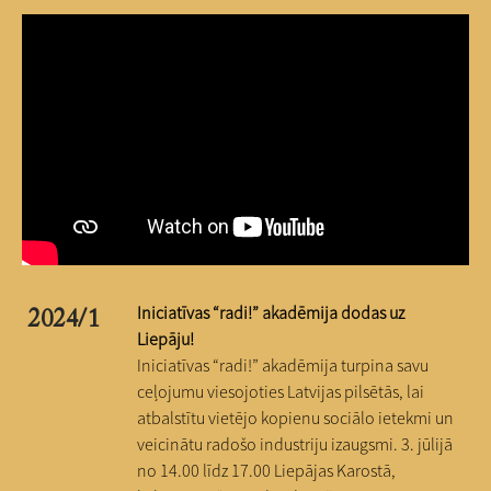
Iniciatīvas “radi!” akadēmija dodas uz
2024/1
Liepāju!
Iniciatīvas “radi!” akadēmija turpina savu
ceļojumu viesojoties Latvijas pilsētās, lai
atbalstītu vietējo kopienu sociālo ietekmi un
veicinātu radošo industriju izaugsmi. 3. jūlijā
no 14.00 līdz 17.00 Liepājas Karostā,