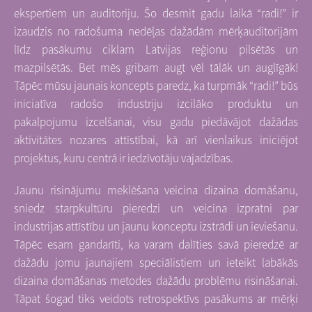
ekspertiem un auditoriju. Šo desmit gadu laikā “radi!” ir
izaudzis no radošuma nedēļas dažādām mērķauditorijām
līdz pasākumu ciklam Latvijas reģionu pilsētās un
mazpilsētās. Bet mēs gribam augt vēl tālāk un auglīgāk!
Tāpēc mūsu jaunais koncepts paredz, ka turpmāk “radi!” būs
iniciatīva radošo industriju izcilāko produktu un
pakalpojumu izcelšanai, visu gadu piedāvājot dažādas
aktivitātes nozares attīstībai, kā arī vienlaikus iniciējot
projektus, kuru centrā ir iedzīvotāju vajadzības.
Jaunu risinājumu meklēšana veicina dizaina domāšanu,
sniedz starpkultūru pieredzi un veicina izpratni par
industrijas attīstību un jaunu konceptu izstrādi un ieviešanu.
Tāpēc esam gandarīti, ka varam dalīties savā pieredzē ar
dažādu jomu jaunajiem speciālistiem un ieteikt labākās
dizaina domāšanas metodes dažādu problēmu risināšanai.
Tāpat šogad tiks veidots retrospektīvs pasākums ar mērķi