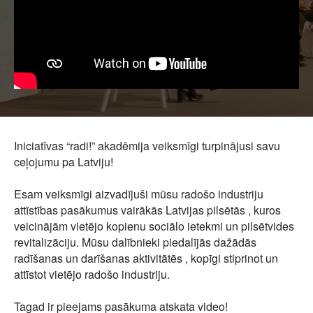
Iniciatīvas “radi!” akadēmija veiksmīgi turpinājusi savu
ceļojumu pa Latviju!
Esam veiksmīgi aizvadījuši mūsu radošo industriju
attīstības pasākumus vairākās Latvijas pilsētās , kuros
veicinājām vietējo kopienu sociālo ietekmi un pilsētvides
revitalizāciju. Mūsu dalībnieki piedalījās dažādās
radīšanas un darīšanas aktivitātēs , kopīgi stiprinot un
attīstot vietējo radošo industriju.
Tagad ir pieejams pasākuma atskata video!