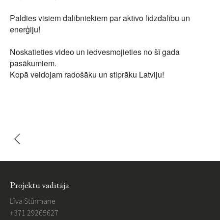
Paldies visiem dalībniekiem par aktīvo līdzdalību un
enerģiju!
Noskatieties video un iedvesmojieties no šī gada
pasākumiem.
Kopā veidojam radošāku un stiprāku Latviju!
Projektu vadītāja
Līva Stūrmane
+371 29265627